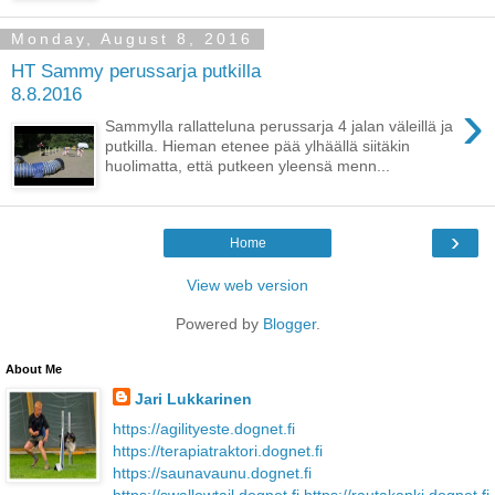
Monday, August 8, 2016
HT Sammy perussarja putkilla
8.8.2016
›
Sammylla rallatteluna perussarja 4 jalan väleillä ja
putkilla. Hieman etenee pää ylhäällä siitäkin
huolimatta, että putkeen yleensä menn...
›
Home
View web version
Powered by
Blogger
.
About Me
Jari Lukkarinen
https://agilityeste.dognet.fi
https://terapiatraktori.dognet.fi
https://saunavaunu.dognet.fi
https://swallowtail.dognet.fi
https://rautakanki.dognet.fi